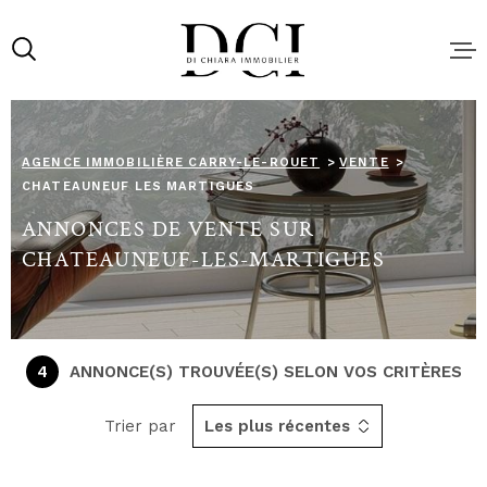
Aller
Aller
Aller
Aller
à
à
au
au
:
la
menu
contenu
recherche
principal
ACHAT
AGENCE IMMOBILIÈRE CARRY-LE-ROUET
VENTE
CHATEAUNEUF LES MARTIGUES
LOCATIO
ANNONCES DE VENTE SUR
CHATEAUNEUF-LES-MARTIGUES
NOS SER
VENDRE 
BIEN AU
4
ANNONCE(S) TROUVÉE(S) SELON VOS CRITÈRES
MEILLEU
Trier par
Les plus récentes
LOCATIO
SAISONN