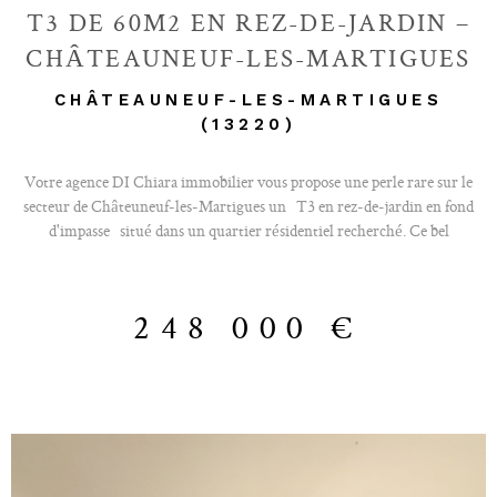
T3 DE 60M2 EN REZ-DE-JARDIN –
CHÂTEAUNEUF-LES-MARTIGUES
CHÂTEAUNEUF-LES-MARTIGUES
(13220)
Votre agence DI Chiara immobilier vous propose une perle rare sur le
secteur de Châteuneuf-les-Martigues un T3 en rez-de-jardin en fond
d'impasse situé dans un quartier résidentiel recherché. Ce bel
appartement offre un cadre de vie agréable, calme et arboré, actuellement
loué ce joli T3 vous garanti une rentabilité locative immédiate . ( rente
locative 5,32 % ) Il se compose d’un séjour lumineux avec cuisine ouverte
248 000 €
, de deux chambres , d’une salle de bain , de WC séparés , et d’un jardin
privatif d’environ 50 m² , sans vis-à-vis – idéal pour profiter de
l’extérieur. Deux places de stationnement privées complètent le bien.
Installé dans une petite copropriété de seulement 4 lots , sans aucune
charge, ce bien est aussi simple à gérer qu’agréable à vivre. Une
opportunité idéale pour un investissement locatif fiable, ou pour un
premier achat avec revenus garantis pendant plusieurs années.