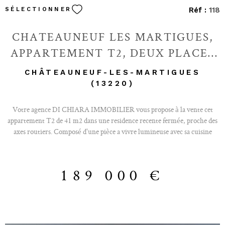
Réf :
118
SÉLECTIONNER
CHATEAUNEUF LES MARTIGUES,
APPARTEMENT T2, DEUX PLACES
DE PARKING
CHÂTEAUNEUF-LES-MARTIGUES
(13220)
Votre agence DI CHIARA IMMOBILIER vous propose à la vente cet
appartement T2 de 41 m2 dans une residence recente fermée, proche des
axes routiers. Composé d'une pièce a vivre lumineuse avec sa cuisine
équipée et meublée donnant sur une belle terrasse exposée plein sud. Coté
nuit, vous trouverez une suite parentale avec une salle d'eau avec douche
à l'italienne et WC séparé. Avce cet appartement, deux places de parking
189 000 €
privatif. Douvle vitrage, climatisation reversible , rangements, volets
roulants electrique