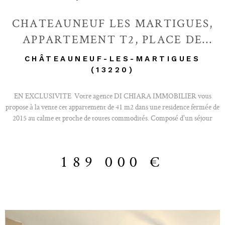
CHATEAUNEUF LES MARTIGUES,
APPARTEMENT T2, PLACE DE
PARKING PRIVATIVE
CHÂTEAUNEUF-LES-MARTIGUES
(13220)
EN EXCLUSIVITE Votre agence DI CHIARA IMMOBILIER vous
propose à la vente cet appartement de 41 m2 dans une residence fermée de
2015 au calme et proche de toutes commodités. Composé d'un séjour
lumineux avec sa cuisine ouverte, équipée et meublée avec un ilot central
donnant sur une belle terrasse. Coté nuit, vous trouverez une grande
chambre avec dressing, une salle d'eau et WC. Cet appartement se
189 000 €
compose egalement d'une place de parking privative. Double vitrage,
rangements, residence fermée, place de parking, aucuns travaux à prévoir