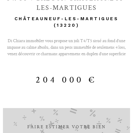
LES-MARTIGUES
CHÂTEAUNEUF-LES-MARTIGUES
(13220)
Di Chiara immobiler vous propose un joli T4/T5 situé au fond d’une
impasse au calme absolu, dans un petit immeuble de seulement 4 lots,
venez découvrir ce charmant appartement en duplex d’une superficie
totale de 90 m² loi carrez (54 m² habitable), bénéficiant de combles
aménagés en chambres et espaces de rangement, ce qui permet de profiter
d’un agencement modulable en T4 ou T5 . Ce bien lumineux et
204 000 €
fonctionnel se compose d’une pièce de vie agréable avec cuisine ouverte
entièrement équipée, climatisation , et un accès direct à un balcon sans
vis-à-vis. La configuration actuelle offre jusqu’à 3 chambres grâce aux
combles aménagés, idéales pour une famille ou un espace de télétravail. 2
places de parking privatives complètent ce bien rare, dans un
environnement résidentiel recherché et paisible. Libre de toutes
occupation. Idéal pour un premier achat ou un investissement locatif, c et
appartement allie parfaitement calme, fonctionnalité et cadre de vie
FAIRE ESTIMER VOTRE BIEN
agréable. Une belle opportunité à découvrir sans tarder.