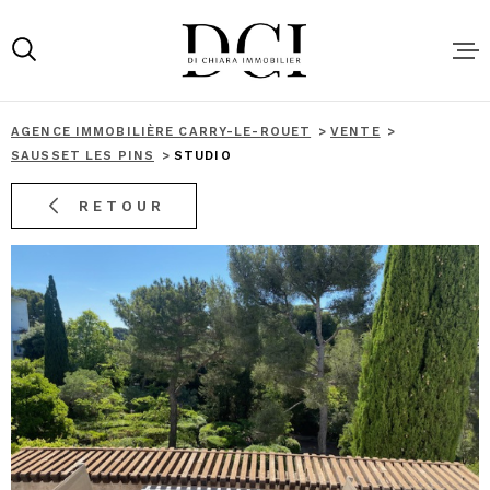
Aller
Aller
Aller
Aller
à
à
au
au
:
la
menu
contenu
recherche
principal
AGENCE IMMOBILIÈRE CARRY-LE-ROUET
VENTE
ACHAT
SAUSSET LES PINS
STUDIO
RETOUR
LOCATIO
NOS SER
VENDRE 
BIEN AU
MEILLEU
LOCATIO
SAISONN