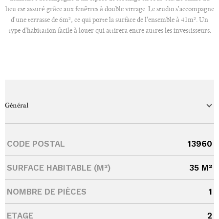
lieu est assuré grâce aux fenêtres à double vitrage. Le studio s'accompagne
d'une terrasse de 6m², ce qui porte la surface de l'ensemble à 41m². Un
type d'habitation facile à louer qui attirera entre autres les investisseurs.
Général
Caractérisque
Valeurs
CODE POSTAL
13960
SURFACE HABITABLE (M²)
35 M²
NOMBRE DE PIÈCES
1
ETAGE
2