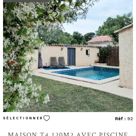
VOIR LE BIEN
Réf :
92
SÉLECTIONNER
MAISON T4 120M2 AVEC PISCINE