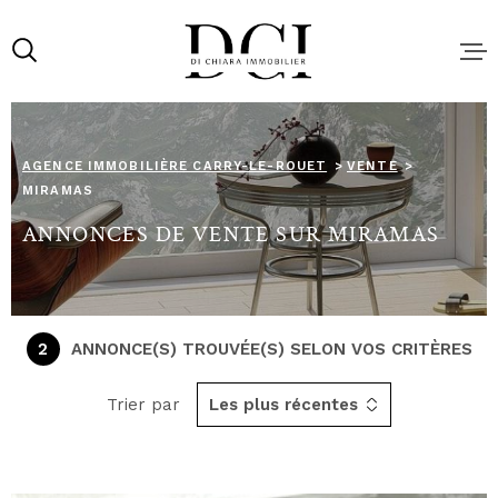
Aller
Aller
Aller
Aller
à
à
au
au
:
la
menu
contenu
recherche
principal
ACHAT
AGENCE IMMOBILIÈRE CARRY-LE-ROUET
VENTE
MIRAMAS
LOCATIO
ANNONCES DE VENTE SUR MIRAMAS
NOS SER
VENDRE 
2
ANNONCE(S) TROUVÉE(S) SELON VOS CRITÈRES
BIEN AU
MEILLEU
Trier par
Les plus récentes
LOCATIO
SAISONN