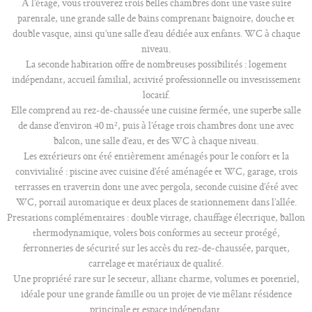
À l’étage, vous trouverez trois belles chambres dont une vaste suite
parentale, une grande salle de bains comprenant baignoire, douche et
double vasque, ainsi qu’une salle d’eau dédiée aux enfants. WC à chaque
niveau.
La seconde habitation offre de nombreuses possibilités : logement
indépendant, accueil familial, activité professionnelle ou investissement
locatif.
Elle comprend au rez-de-chaussée une cuisine fermée, une superbe salle
de danse d’environ 40 m², puis à l’étage trois chambres dont une avec
balcon, une salle d’eau, et des WC à chaque niveau.
Les extérieurs ont été entièrement aménagés pour le confort et la
convivialité : piscine avec cuisine d’été aménagée et WC, garage, trois
terrasses en travertin dont une avec pergola, seconde cuisine d’été avec
WC, portail automatique et deux places de stationnement dans l’allée.
Prestations complémentaires : double vitrage, chauffage électrique, ballon
thermodynamique, volets bois conformes au secteur protégé,
ferronneries de sécurité sur les accès du rez-de-chaussée, parquet,
carrelage et matériaux de qualité.
Une propriété rare sur le secteur, alliant charme, volumes et potentiel,
idéale pour une grande famille ou un projet de vie mêlant résidence
principale et espace indépendant.