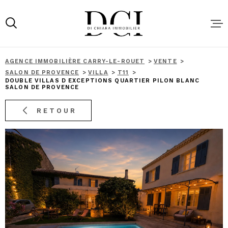
Aller
Aller
Aller
Aller
à
à
au
au
:
la
menu
contenu
recherche
principal
AGENCE IMMOBILIÈRE CARRY-LE-ROUET
VENTE
ACHAT
SALON DE PROVENCE
VILLA
T11
DOUBLE VILLAS D EXCEPTIONS QUARTIER PILON BLANC
SALON DE PROVENCE
LOCATIO
RETOUR
NOS SER
VENDRE 
BIEN AU
MEILLEU
LOCATIO
SAISONN