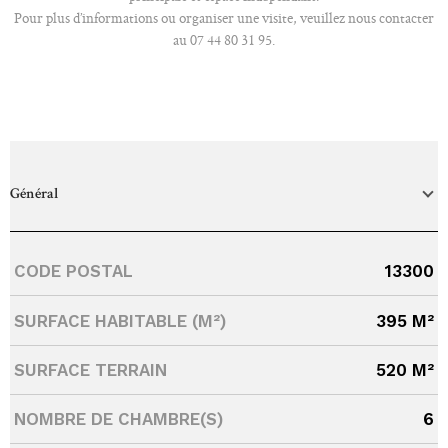
Pour plus d’informations ou organiser une visite, veuillez nous contacter
au 07 44 80 31 95.
Général
Caractérisque
Valeurs
CODE POSTAL
13300
SURFACE HABITABLE (M²)
395 M²
SURFACE TERRAIN
520 M²
NOMBRE DE CHAMBRE(S)
6