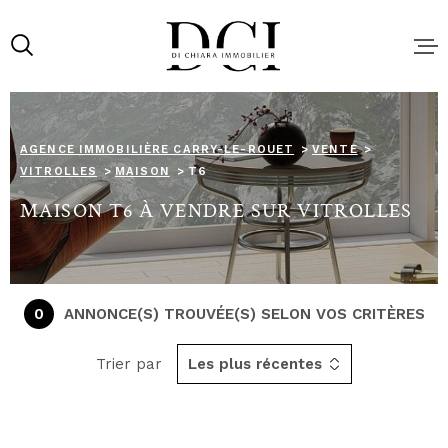
Aller
Aller
Aller
Aller
à
à
au
au
:
la
menu
contenu
recherche
principal
ACHAT
AGENCE IMMOBILIÈRE CARRY-LE-ROUET
VENTE
VITROLLES
MAISON
T6
LOCATIO
MAISON T6 À VENDRE SUR VITROLLES
NOS SER
VENDRE 
0
ANNONCE(S) TROUVÉE(S) SELON VOS CRITÈRES
BIEN AU
MEILLEU
Trier par
Les plus récentes
LOCATIO
SAISONN