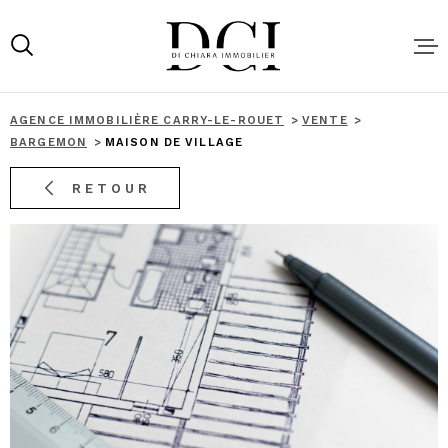
Aller
Aller
Aller
Aller
à
à
au
au
:
la
menu
contenu
recherche
principal
AGENCE IMMOBILIÈRE CARRY-LE-ROUET
VENTE
ACHAT
BARGEMON
MAISON DE VILLAGE
RETOUR
LOCATIO
NOS SER
VENDRE 
BIEN AU
MEILLEU
LOCATIO
SAISONN